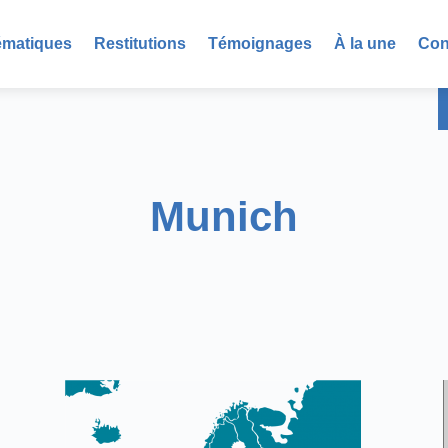
ématiques
Restitutions
Témoignages
À la une
Con
Munich