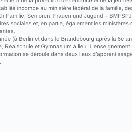
ecteur de la protection de l’enfance et de la jeunes
nsabilité incombe au ministère fédéral de la famille
für Familie, Senioren, Frauen und Jugend – BMFSFJ)
ires sociales et, en partie, également les ministères 
tentes.
année (à Berlin et dans le Brandebourg après la 6e a
e, Realschule et Gymnasium a lieu. L’enseignement e
ormation se déroule dans deux lieux d’apprentissage :
.